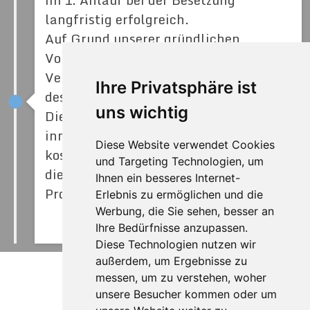
langfristig erfolgreich.
Auf Grund unserer gründlichen
Vorgehensweise wird ein
Vertragsverhältnis selten innerhalb
Ihre Privatsphäre ist
des ersten Jahres wieder gelöst.
uns wichtig
Die Agentur garantiert Ihnen
innerhalb von 12 Monaten eine
Diese Website verwendet Cookies
kostenfreie Folgevermittlung, sollte
und Targeting Technologien, um
die vermittelte Kraft ausfallen oder die
Ihnen ein besseres Internet-
Probezeit nicht überstehen.
Erlebnis zu ermöglichen und die
Werbung, die Sie sehen, besser an
mehr Infos
Ihre Bedürfnisse anzupassen.
Diese Technologien nutzen wir
außerdem, um Ergebnisse zu
messen, um zu verstehen, woher
unsere Besucher kommen oder um
Menü überspringen
Datenschutzerklärung