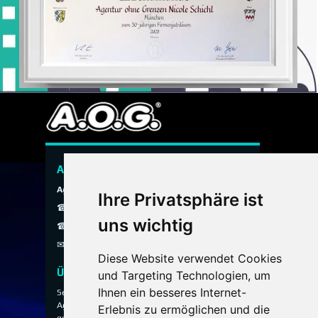
A.O.G. Hauspersonal Agentur
Agentur ohne Grenzen
Ihre Privatsphäre ist
☎ 089 / 299 900
uns wichtig
☎ 0800 / 40 200 30
✉
info@aog-online.de
Diese Website verwendet Cookies
Über uns
und Targeting Technologien, um
Ihnen ein besseres Internet-
Seit 1993 vermittelt die A.O.G. Hauspersonal
Agentur ausgewähltes Hauspersonal für
Erlebnis zu ermöglichen und die
gehobene Privathaushalte, Villen, Anwesen und