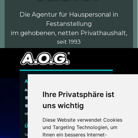
Die Agentur für Hauspersonal in
Festanstellung
im gehobenen, netten Privathaushalt,
seit 1993
A.O.G. Hauspersonal Agentur
Agentur ohne Grenzen
Ihre Privatsphäre ist
☎ 089 / 299 900
uns wichtig
☎ 0800 / 40 200 30
✉
info@aog-online.de
Diese Website verwendet Cookies
Über uns
und Targeting Technologien, um
Ihnen ein besseres Internet-
Seit 1993 vermittelt die A.O.G. Hauspersonal