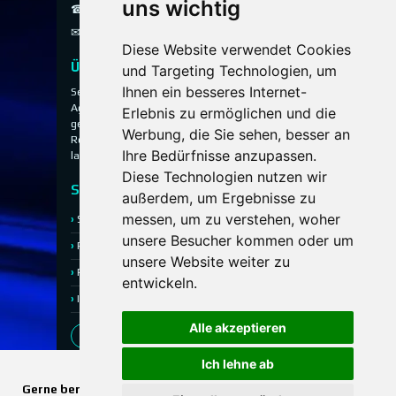
uns wichtig
☎ 0800 / 40 200 30
✉
info@aog-online.de
Diese Website verwendet Cookies
Über uns
und Targeting Technologien, um
Ihnen ein besseres Internet-
Seit 1993 vermittelt die A.O.G. Hauspersonal
Agentur ausgewähltes Hauspersonal für
Erlebnis zu ermöglichen und die
gehobene Privathaushalte, Villen, Anwesen und
Werbung, die Sie sehen, besser an
Residenzen – diskret, persönlich und mit
Ihre Bedürfnisse anzupassen.
langjähriger Erfahrung.
Diese Technologien nutzen wir
Service
außerdem, um Ergebnisse zu
messen, um zu verstehen, woher
Stellenangebote
Bewerbung
unsere Besucher kommen oder um
Referenzen
Kontakt
unsere Website weiter zu
Rückruf-Service
Ansprechpartner
entwickeln.
Impressum
Datenschutz
Alle akzeptieren
f
in
ig
Ich lehne ab
© A.O.G. Agentur ohne Grenzen – Hauspersonal
Gerne beraten wir Sie persönlich, kompetent und diskret zu
Agentur seit 1993.