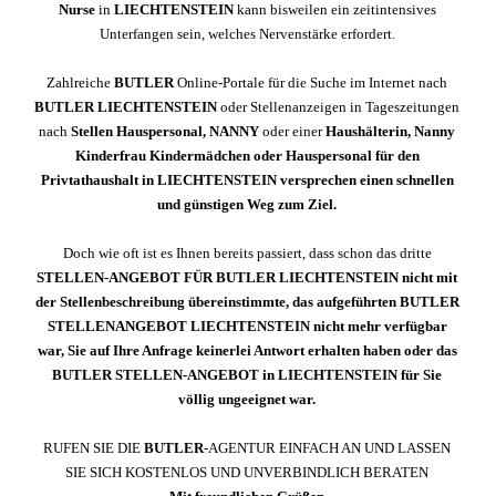
Nurse
in
LIECHTENSTEIN
kann bisweilen ein zeitintensives
Unterfangen sein, welches Nervenstärke erfordert.
Zahlreiche
BUTLER
Online-Portale für die Suche im Internet nach
BUTLER
LIECHTENSTEIN
oder Stellenanzeigen in Tageszeitungen
nach
Stellen Hauspersonal
,
NANNY
oder einer
Haushälterin
,
Nanny
Kinderfrau Kindermädchen oder Hauspersonal für den
Privtathaushalt in
LIECHTENSTEIN
versprechen einen schnellen
und günstigen Weg zum Ziel.
Doch wie oft ist es Ihnen bereits passiert, dass schon das dritte
STELLEN-ANGEBOT
FÜR
BUTLER
LIECHTENSTEIN
nicht mit
der Stellenbeschreibung übereinstimmte, das aufgeführten
BUTLER
STELLENANGEBOT
LIECHTENSTEIN
nicht mehr verfügbar
war, Sie auf Ihre Anfrage keinerlei Antwort erhalten haben oder das
BUTLER
STELLEN-ANGEBOT in
LIECHTENSTEIN
für
Sie
völlig ungeeignet war.
RUFEN SIE DIE
BUTLER
-AGENTUR EINFACH AN UND LASSEN
SIE SICH KOSTENLOS UND UNVERBINDLICH BERATEN