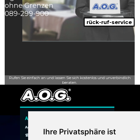
ohne Grenzen
089-299-900
rück-ruf-service
Rufen Sie einfach an und lassen Sie sich kostenlos und unverbindlich
beraten.
A.O.G. Hauspersonal Agentur
Agentur ohne Grenzen
Ihre Privatsphäre ist
☎ 089 / 299 900