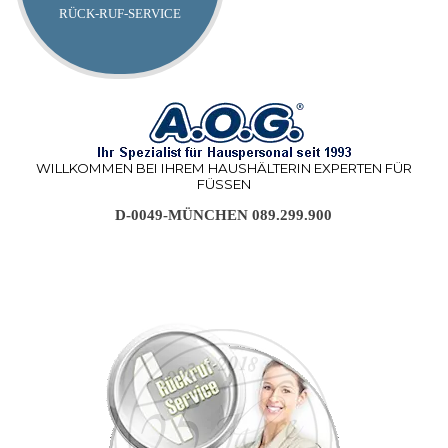
RÜCK-RUF-SERVICE
IHRE HAUSHÄLTERIN AGENTUR FÜSSEN FÜR DIE HAUSHÄLTERIN IM PRIVATHAUSHALT IN FÜSSEN
WILLKOMMEN BEI IHREM HAUSHÄLTERIN EXPERTEN FÜR
FÜSSEN
D-0049-MÜNCHEN 089.299.900