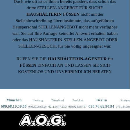
Doch wie oft ist es Ihnen bereits passiert, dass schon das
dritte STELLEN-ANGEBOT FÜR SUCHE
HAUSHÄLTERIN FÜSSEN
nicht mit der
Stellenbeschreibung übereinstimmte, das aufgeführten
Hauspersonal STELLENANGEBOT nicht mehr verfügbar
war, Sie auf Ihre Anfrage keinerlei Antwort erhalten haben
oder das HAUSHÄLTERIN STELLEN-ANGEBOT ODER
STELLEN-GESUCH, für Sie völlig ungeeignet war.
RUFEN SIE DIE
HAUSHÄLTERIN-AGENTUR
für
FÜSSEN
EINFACH AN UND LASSEN SIE SICH
KOSTENLOS UND UNVERBINDLICH BERATEN
München
Berlin
Hamburg
Düsseldorf
Frankfurt
Stuttgar
089.9
8.10.59.00
030.76.68.90.94
040.20.00.68.20
0211.36.77.33.2
069.92.88.67.97
0711.44.09.