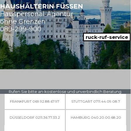
HAUSHÄLTERIN FÜSSEN
Hauspersonal-Agentur
ohne Grenzen
089-299-900
ruck-ruf-service
Rufen Sie bitte an-kostenlose und unverbindlich Beratung.
FRANKFURT 069.92.88.67.97
STUTTGART 0711.44.09.08.7
DÜSSELDORF 0211.36.77.33.2
HAMBURG 040.20.00.68.20