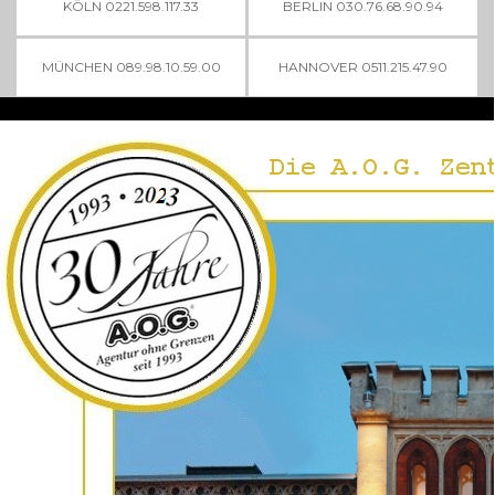
KÖLN 0221.598.117.33
BERLIN 030.76.68.90.94
MÜNCHEN 089.98.10.59.00
HANNOVER 0511.215.47.90