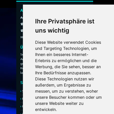
A.O.G. Hauspersonal Agentur
Agentur ohne Grenzen
Ihre Privatsphäre ist
☎ 089 / 299 900
uns wichtig
☎ 0800 / 40 200 30
✉
info@aog-online.de
Diese Website verwendet Cookies
Über uns
und Targeting Technologien, um
Ihnen ein besseres Internet-
Seit 1993 vermittelt die A.O.G. Hauspersonal
Agentur ausgewähltes Hauspersonal für
Erlebnis zu ermöglichen und die
gehobene Privathaushalte, Villen, Anwesen und
Werbung, die Sie sehen, besser an
Residenzen – diskret, persönlich und mit
Ihre Bedürfnisse anzupassen.
langjähriger Erfahrung.
Diese Technologien nutzen wir
Service
außerdem, um Ergebnisse zu
messen, um zu verstehen, woher
Stellenangebote
Bewerbung
unsere Besucher kommen oder um
Referenzen
Kontakt
unsere Website weiter zu
Rückruf-Service
Ansprechpartner
entwickeln.
Impressum
Datenschutz