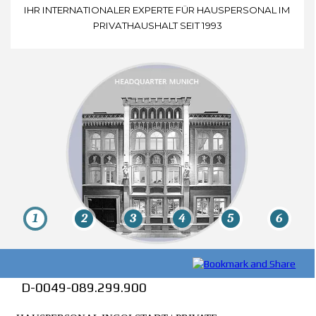
IHR INTERNATIONALER EXPERTE FÜR HAUSPERSONAL IM
PRIVATHAUSHALT SEIT 1993
1
1
2
2
3
3
4
4
5
5
6
6
D-0049-089
.299.900