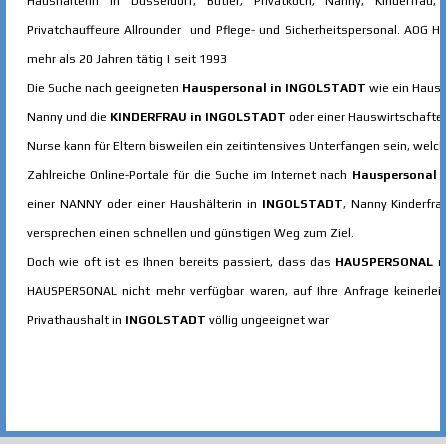
Haushälterin in Düsseldorf, Butler, Privatkoch, Nanny, Kinderfrau
Privatchauffeure Allrounder und Pflege- und Sicherheitspersonal. AOG H
mehr als 20 Jahren tätig |
seit 1993
Die Suche nach geeigneten
Hauspersonal in
INGOLSTADT
wie ein Haus
Nanny
und die
KINDERFRAU in
INGOLSTADT
oder einer Hauswirtschafteri
Nurse kann für Eltern bisweilen ein zeitintensives Unterfangen sein, welch
Zahlreiche Online-Portale für die Suche im Internet nach
Hauspersonal
i
einer NANNY oder einer Haushälterin in
INGOLSTADT
,
Nanny Kinderfra
versprechen einen schnellen und günstigen Weg zum Ziel.
Doch wie oft ist es Ihnen bereits passiert, dass das
HAUSPERSONAL
n
HAUSPERSONAL nicht mehr verfügbar waren, auf Ihre Anfrage keinerlei
Privathaushalt in
INGOLSTADT
völlig ungeeignet war