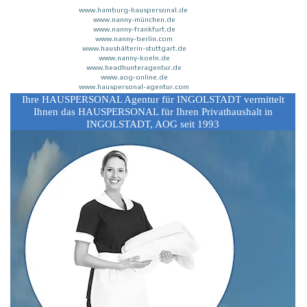
www.hamburg-hauspersonal.de
www.nanny-münchen.de
www.nanny-frankfurt.de
www.nanny-berlin.com
www.haushälterin-stuttgart.de
www.nanny-koeln.de
www.headhunteragentur.de
www.aog-online.de
www.hauspersonal-agentur.com
Ihre HAUSPERSONAL Agentur für INGOLSTADT vermittelt
Ihnen das HAUSPERSONAL für Ihren Privathaushalt in
INGOLSTADT, AOG seit 1993