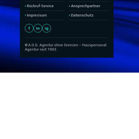
Rückruf-Service
Ansprechpartner
Impressum
Datenschutz
f
in
ig
© A.O.G. Agentur ohne Grenzen – Hauspersonal
Agentur seit 1993.
Zurück zum Seiteninhalt