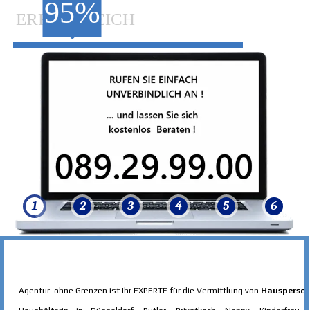
95%
ERFOLGREICH
1
1
2
2
3
3
4
4
5
5
6
6
Agentur ohne Grenzen ist Ihr EXPERTE für die Vermittlung von
Hausperson