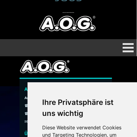
STELLEN HAUSPERSONAL
Menü überspringen
A.O.G. Hauspersonal Agentur
Agentur ohne Grenzen
Ihre Privatsphäre ist
☎ 089 / 299 900
uns wichtig
☎ 0800 / 40 200 30
✉
info@aog-online.de
Diese Website verwendet Cookies
Über uns
und Targeting Technologien, um