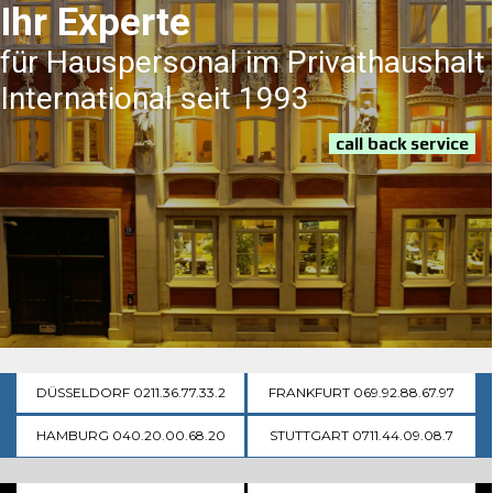
Ihr Experte
für Hauspersonal im Privathaushalt
International seit 1993
call back service
DÜSSELDORF 0211.36.77.33.2
FRANKFURT 069.92.88.67.97
HAMBURG 040.20.00.68.20
STUTTGART 0711.44.09.08.7