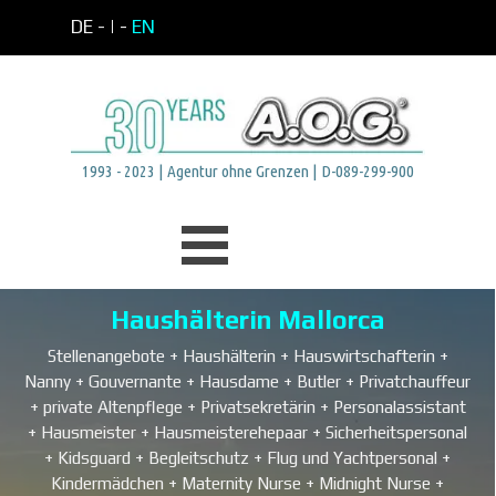
Direkt zum Seiteninhalt
DE -
| -
EN
1993 - 2023 | Agentur ohne Grenzen | D-089-299-900
Menü überspringen
Haushälterin Mallorca
Stellenangebote + Haushälterin + Hauswirtschafterin +
Nanny + Gouvernante + Hausdame + Butler + Privatchauffeur
+ private Altenpflege + Privatsekretärin +
Personalassistant
+ Hausmeister + Hausmeisterehepaar + Sicherheitspersonal
+ Kidsguard + Begleitschutz + Flug und Yachtpersonal +
Kindermädchen +
Maternity Nurse +
Midnight Nurse +