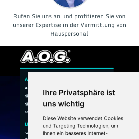
Rufen Sie uns an und profitieren Sie von
unserer Expertise in der Vermittlung von
Hauspersonal
A.O.G. Hauspersonal Agentur
Agentur ohne Grenzen
Ihre Privatsphäre ist
☎ 089 / 299 900
uns wichtig
☎ 0800 / 40 200 30
✉
info@aog-online.de
Diese Website verwendet Cookies
Über uns
und Targeting Technologien, um
Ihnen ein besseres Internet-
Seit 1993 vermittelt die A.O.G. Hauspersonal
Agentur ausgewähltes Hauspersonal für