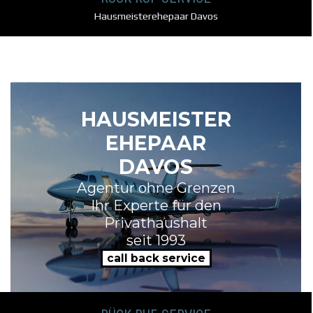
Hausmeisterehepaar Davos
Hausmeisterehepaar und Hausmeisterpaar Privathaushalt Villenhaushalt DAVOS SCHWEIZ
HAUSMEISTER
EHEPAAR
DAVOS
Agentur ohne Grenzen
Ihr Experte für den
Privathaushalt
seit 1993
call back service