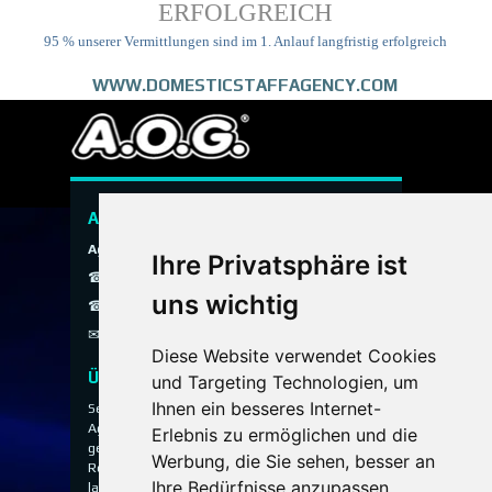
ERFOLGREICH
95 % unserer Vermittlungen sind im 1. Anlauf langfristig erfolgreich
WWW.DOMESTICSTAFFAGENCY.COM
A.O.G. Hauspersonal Agentur
Agentur ohne Grenzen
Ihre Privatsphäre ist
☎ 089 / 299 900
uns wichtig
☎ 0800 / 40 200 30
✉
info@aog-online.de
Diese Website verwendet Cookies
Über uns
und Targeting Technologien, um
Ihnen ein besseres Internet-
Seit 1993 vermittelt die A.O.G. Hauspersonal
Agentur ausgewähltes Hauspersonal für
Erlebnis zu ermöglichen und die
gehobene Privathaushalte, Villen, Anwesen und
Werbung, die Sie sehen, besser an
Residenzen – diskret, persönlich und mit
Ihre Bedürfnisse anzupassen.
langjähriger Erfahrung.