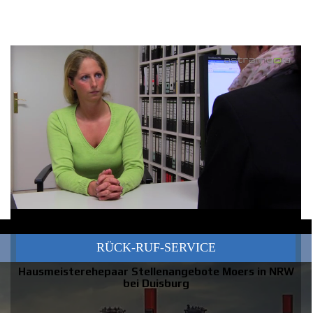
RUFEN SIE EINFACH AN UND LASSEN SIE SICH
KOSTENLOS UND
UNVERBINDLICH BERATEN
RÜCK-RUF-SERVICE
Hausmeisterehepaar Stellenangebote Moers in NRW
bei Duisburg