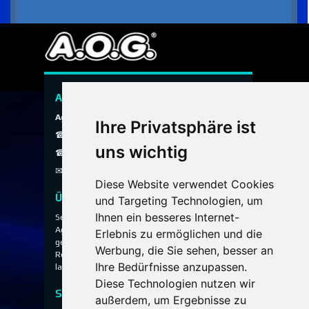
A.O.G. Hauspersonal Agentur
Agentur ohne Grenzen
Ihre Privatsphäre ist
☎ 089 / 299 900
uns wichtig
☎ 0800 / 40 200 30
✉
info@aog-online.de
Diese Website verwendet Cookies
Über uns
und Targeting Technologien, um
Ihnen ein besseres Internet-
Seit 1993 vermittelt die A.O.G. Hauspersonal
Agentur ausgewähltes Hauspersonal für
Erlebnis zu ermöglichen und die
gehobene Privathaushalte, Villen, Anwesen und
Werbung, die Sie sehen, besser an
Residenzen – diskret, persönlich und mit
Ihre Bedürfnisse anzupassen.
langjähriger Erfahrung.
Diese Technologien nutzen wir
Service
außerdem, um Ergebnisse zu