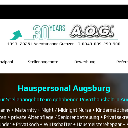
1993 -2026 | Agentur ohne Grenzen | D-0049-089-299-900
Menü überspringen
nalpool
▼
Stellenangebote
Bewerbung
Refer
Hauspersonal Augsburg
für Stellenangebote im gehobenen Privathaushalt in Au
anny + Maternity + Night / Midnight Nurse + Kindermädchen 
oten + private Altenpflege / Seniorenbetreuung + Privatsekr
under + Privatkoch + Wirtschafter + Hausmeisterehepaar + 