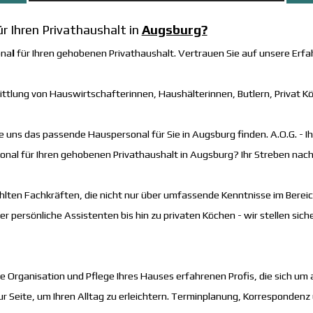
ür Ihren Privathaushalt in
Augsburg?
ona
l
für Ihren gehobenen Privathaushalt. Vertrauen Sie auf unsere Erfah
mittlung von Hauswirtschafterinnen, Haushälterinnen, Butlern, Privat 
ie uns das passende Hauspersonal für Sie in Augsburg finden.
A.O.G. -
al für Ihren gehobenen Privathaushalt in Augsburg? Ihr Streben nach E
lten Fachkräften, die nicht nur über umfassende Kenntnisse im Bere
er persönliche Assistenten bis hin zu privaten Köchen - wir stellen si
ie Organisation und Pflege Ihres Hauses erfahrenen Profis, die sich u
r Seite, um Ihren Alltag zu erleichtern. Terminplanung, Korrespondenz