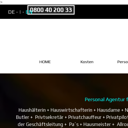
>
Direkt zum Seiteninhalt
0800 40 200 33
DE -
| -
EN
HOME
Kosten
Perso
Personal Agentur 
Haushälterin + Hauswirtschafterin + Hausdame + N
Butler + Privtsekretär + Privatchauffeur + Privatpil
der Geschäftsleitung + Pa´s + Hausmeister + Allro