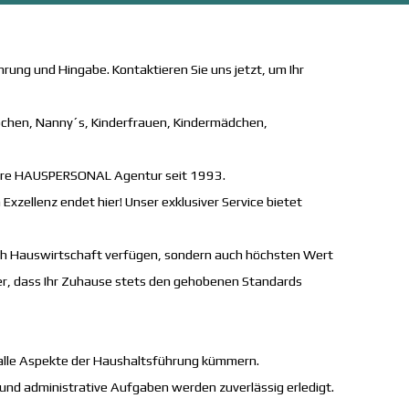
rung und Hingabe. Kontaktieren Sie uns jetzt, um Ihr
Köchen, Nanny´s, Kinderfrauen, Kindermädchen,
 Ihre HAUSPERSONAL Agentur seit 1993.
xzellenz endet hier! Unser exklusiver Service bietet
ich Hauswirtschaft verfügen, sondern auch höchsten Wert
cher, dass Ihr Zuhause stets den gehobenen Standards
m alle Aspekte der Haushaltsführung kümmern.
 und administrative Aufgaben werden zuverlässig erledigt.