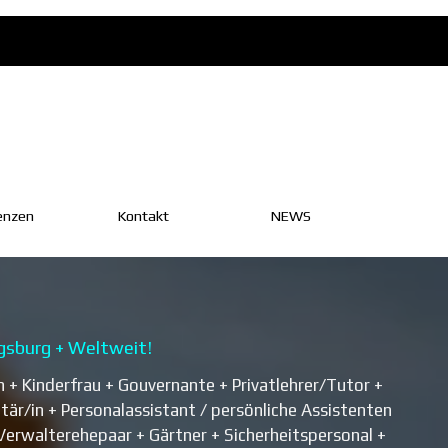
enzen
Kontakt
▼
NEWS
▼
gsburg + Weltweit!
+ Kinderfrau + Gouvernante + Privatlehrer/Tutor +
etär/in +
Personalassistant / persönliche Assistenten
Verwalterehepaar + Gärtner + Sicherheitspersonal +