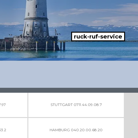
ruck-ruf-service
.97
STUTTGART 0711.44.09.08.7
33.2
HAMBURG 040.20.00.68.20