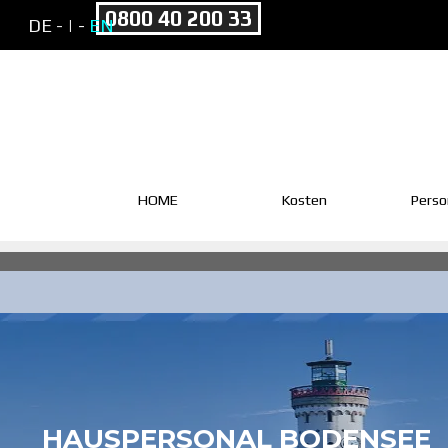
Direkt zum Seiteninhalt
0800 40 200 33
DE -
| -
EN
HOME
Kosten
Perso
HAUSPERSONAL BODENSEE