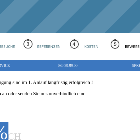
ESUCHE
REFERENZEN
KOSTEN
BEWE
RVICE
089.29.99.00
SPR
gung sind im 1. Anlauf langfristig erfolgreich !
an oder senden Sie uns unverbindlich eine
.
%
EICH