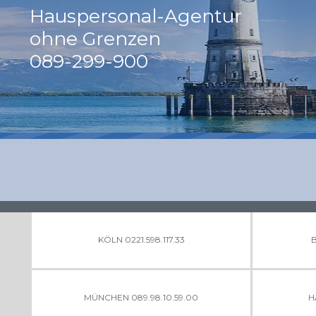
Hauspersonal-Agentur
ohne Grenzen
089-299-900
KÖLN 0221.598.117.33
B
MÜNCHEN 089.98.10.59.00
H