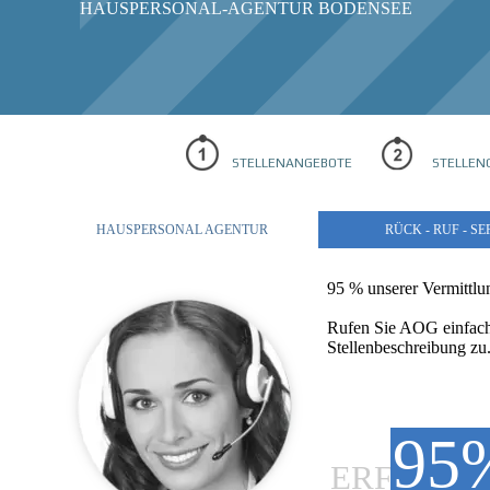
HAUSPERSONAL-AGENTUR BODENSEE
279
STELLENANGEBOTE
STELLENG
HAUSPERSONAL AGENTUR
RÜCK - RUF - SE
95 % unserer Vermittlun
Rufen Sie AOG einfach 
Stellenbeschreibung zu
95
ERFOLGR