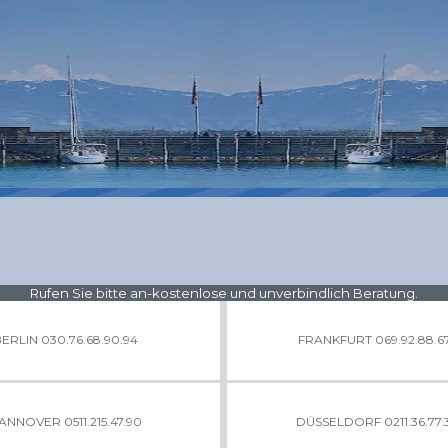
Rufen Sie bitte an-kostenlose und unverbindlich Beratung.
ERLIN 030.76.68.90.94
FRANKFURT 069.92.88.67
ANNOVER 0511.215.47.90
DÜSSELDORF 0211.36.77.