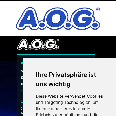
A.O.G. Hauspersonal Agentur
Agentur ohne Grenzen
Ihre Privatsphäre ist
☎ 089 / 299 900
uns wichtig
☎ 0800 / 40 200 30
✉
info@aog-online.de
Diese Website verwendet Cookies
Über uns
und Targeting Technologien, um
Ihnen ein besseres Internet-
Seit 1993 vermittelt die A.O.G. Hauspersonal
Agentur ausgewähltes Hauspersonal für
Erlebnis zu ermöglichen und die