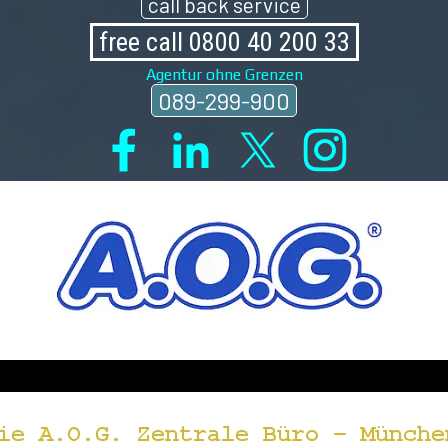
call back service
free call 0800 40 200 33
Agentur ohne Grenzen
089-299-900