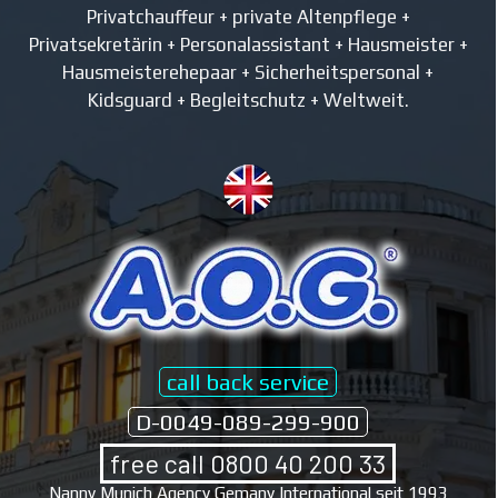
Privatchauffeur + private Altenpflege +
Privatsekretärin +
Personalassistant + Hausmeister +
Hausmeisterehepaar + Sicherheitspersonal +
Kidsguard + Begleitschutz + Weltweit.
call back service
D-0049-089-299-900
free call 0800 40 200 33
Nanny Munich Agency Gemany International seit 1993