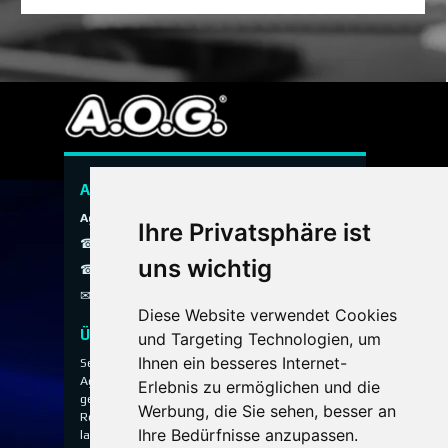
info@aog-online.de widerrufen.
Detaillierte Informationen zum
Umgang mit Nutzerdaten finden Sie in
der
Datenschutzerklärung.
A.O.G. Hauspersonal Agentur
Agentur ohne Grenzen
Ihre Privatsphäre ist
☎ 089 / 299 900
uns wichtig
☎ 0800 / 40 200 30
✉
info@aog-online.de
Diese Website verwendet Cookies
Über uns
und Targeting Technologien, um
Ihnen ein besseres Internet-
Seit 1993 vermittelt die A.O.G. Hauspersonal
Agentur ausgewähltes Hauspersonal für
Erlebnis zu ermöglichen und die
gehobene Privathaushalte, Villen, Anwesen und
Werbung, die Sie sehen, besser an
Residenzen – diskret, persönlich und mit
Ihre Bedürfnisse anzupassen.
langjähriger Erfahrung.