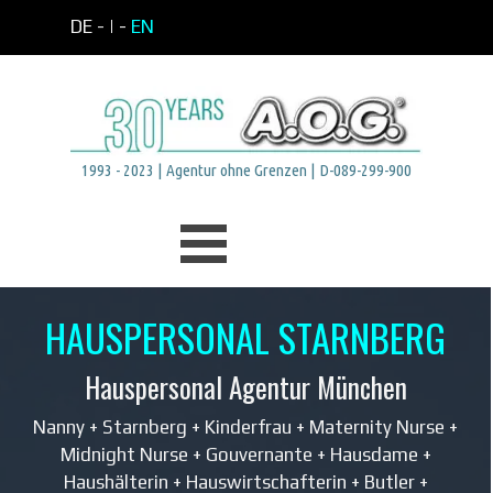
Direkt zum Seiteninhalt
DE -
| -
EN
1993 - 2023 | Agentur ohne Grenzen | D-089-299-900
Menü überspringen
HAUSPERSONAL STARNBERG
Hauspersonal Agentur München
Nanny + Starnberg + Kinderfrau + Maternity Nurse +
Midnight Nurse + Gouvernante + Hausdame +
Haushälterin + Hauswirtschafterin +
Butler +