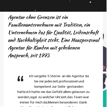
Agentur ohne Grenzen ist ein
Familienunternehmen mit Tradition, ein
Unternehmen das für Qualität, Leidenschaft
und Nachhaltigkeit steht.
Eine Hauspersonal
Agentur für Kunden mit gehobenen
Anspruch, seit 1993
In meinem eher ungewöhnlichen Fall
(Quereinsteiger im fortgeschrittenen
Alter) haben die Mitarbeiter der A.O.G.
als Einzige (Agentur) meine Unterlagen nicht
rundweg abgelehnt, sondern diese eingehend
gelesen, das Potential erkannt und mir stets