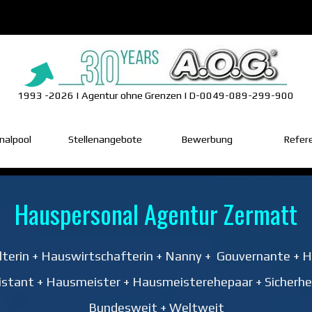
1993 -2026 | Agentur ohne Grenzen | D-0049-089-299-900
Menü überspringen
nalpool
▼
Stellenangebote
Bewerbung
Refer
Hauspersonal Agentur Zermatt
terin + Hauswirtschafterin + Nanny + Gouvernante + Ha
ssistant + Hausmeister + Hausmeisterehepaar + Sicherhe
Bundesweit + Weltweit