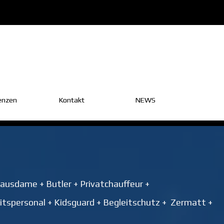
enzen
Kontakt
▼
NEWS
▼
usdame + Butler + Privatchauffeur +
itspersonal + Kidsguard + Begleitschutz + Zermatt +