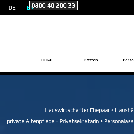
Direkt zum Seiteninhalt
0800 40 200 33
DE -
| -
EN
HOME
Kosten
Perso
Hauswirtschafter Ehepaar + Haushäl
private Altenpflege + Privatsekretärin + Personala