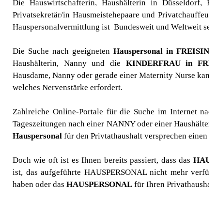
Die Hauswirtschafterin, Haushälterin in Düsseldorf, Bu
Privatsekretär/in Hausmeistehepaare und Privatchauffeur
Hauspersonalvermittlung ist Bundesweit und Weltweit seit n
Die Suche nach geeigneten
Hauspersonal in
FREISING
Haushälterin, Nanny und die
KINDERFRAU in
FRE
Hausdame, Nanny oder gerade einer Maternity Nurse kann fü
welches Nervenstärke erfordert.
Zahlreiche Online-Portale für die Suche im Internet nac
Tageszeitungen nach einer NANNY oder einer Haushälteri
Hauspersonal
für den Privtathaushalt versprechen einen s
Doch wie oft ist es Ihnen bereits passiert, dass das
HAUS
ist, das aufgeführte HAUSPERSONAL nicht mehr verfügbar
haben oder das
HAUSPERSONAL
für Ihren Privathaushalt