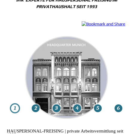
PRIVATHAUSHALT SEIT 1993
1
1
2
2
3
3
4
4
5
5
6
6
HAUSPERSONAL-FREISING | private Arbeitsvermittlung seit