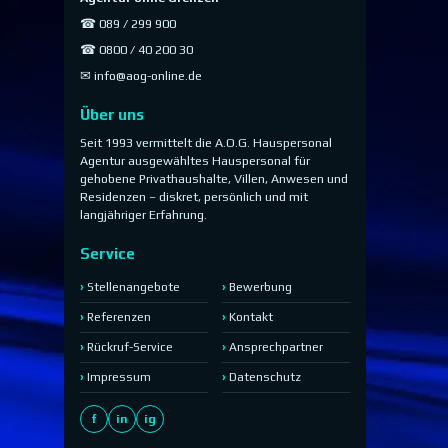
☎ 089 / 299 900
☎ 0800 / 40 200 30
✉
info@aog-online.de
Über uns
Seit 1993 vermittelt die A.O.G. Hauspersonal
Agentur ausgewähltes Hauspersonal für
gehobene Privathaushalte, Villen, Anwesen und
Residenzen – diskret, persönlich und mit
langjähriger Erfahrung.
Service
Stellenangebote
Bewerbung
Referenzen
Kontakt
Rückruf-Service
Ansprechpartner
Impressum
Datenschutz
f
in
ig