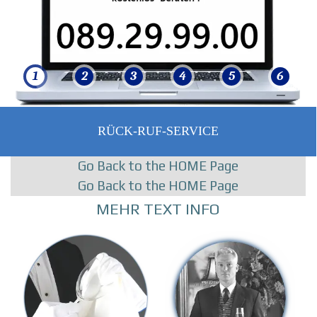
1
1
2
2
3
3
4
4
5
5
6
6
RÜCK-RUF-SERVICE
Go Back to the HOME Page
Go Back to the HOME Page
MEHR TEXT INFO