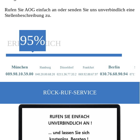
Rufen Sie AOG einfach an oder senden Sie uns unverbindlich eine
Stellenbeschreibung zu.
95%
ERFOLGREICH
München
Berlin
Hamburg
Düsseldorf
Frankfurt
Stut
089.9
8.10.59.00
030.76.68.90.94
040.20.00.68.20
0211.36.77.33.2
069.92.88.67.97
0711.44
RÜCK-RUF-SERVICE