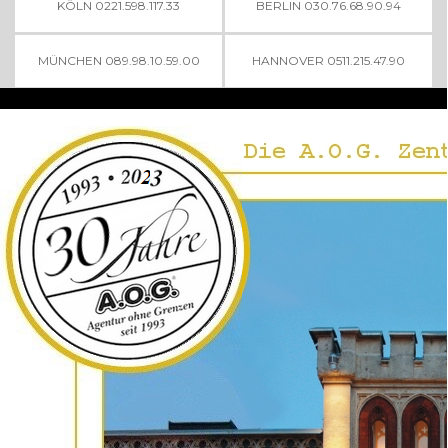
KÖLN 0221.598.117.33
BERLIN 030.76.68.90.94
MÜNCHEN 089.98.10.59.00
HANNOVER 0511.215.47.90