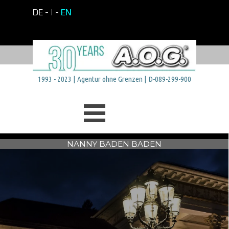
Direkt zum Seiteninhalt
DE -
| -
EN
1993 - 2023 | Agentur ohne Grenzen | D-089-299-900
Menü überspringen
NANNY BADEN BADEN