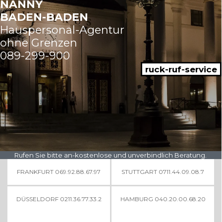
NANNY
BADEN-BADEN
Hauspersonal-Agentur
ohne Grenzen
089-299-900
ruck-ruf-service
Rufen Sie bitte an-kostenlose und unverbindlich Beratung.
FRANKFURT 069.92.88.67.97
STUTTGART 0711.44.09.08.7
DÜSSELDORF 0211.36.77.33.2
HAMBURG 040.20.00.68.20