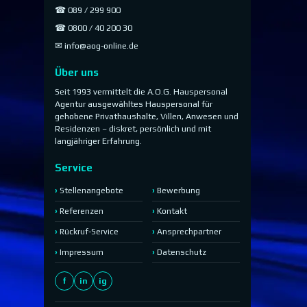
☎ 089 / 299 900
☎ 0800 / 40 200 30
✉
info@aog-online.de
Über uns
Seit 1993 vermittelt die A.O.G. Hauspersonal
Agentur ausgewähltes Hauspersonal für
gehobene Privathaushalte, Villen, Anwesen und
Residenzen – diskret, persönlich und mit
langjähriger Erfahrung.
Service
Stellenangebote
Bewerbung
Referenzen
Kontakt
Rückruf-Service
Ansprechpartner
Impressum
Datenschutz
f
in
ig