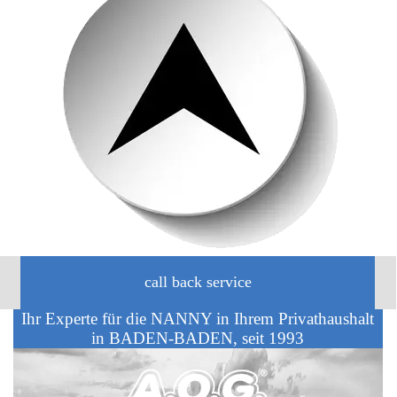
call back service
Ihr Experte für die NANNY in Ihrem Privathaushalt
in BADEN-BADEN, seit 1993