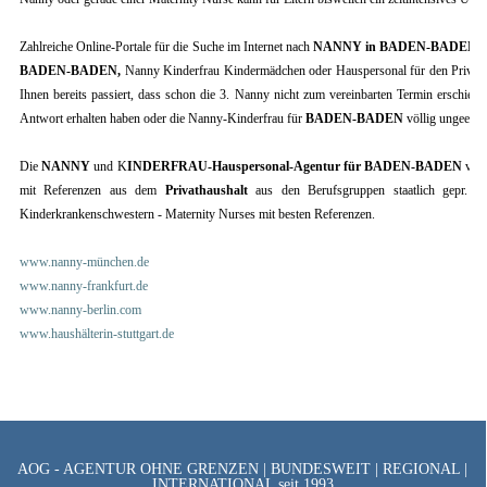
Zahlreiche Online-Portale für die Suche im Internet nach
NANNY in BADEN-BADEN
o
BADEN-BADEN,
Nanny Kinderfrau Kindermädchen oder Hauspersonal für den Privtatha
Ihnen bereits passiert, dass schon die 3. Nanny nicht zum vereinbarten Termin erschiene
Antwort erhalten haben oder die Nanny-Kinderfrau für
BADEN-BADEN
völlig ungeeign
Die
NANNY
und K
INDERFRAU-Hauspersonal
-Agentur für BADEN-BADEN
verm
mit Referenzen aus dem
Privathaushalt
aus den Berufsgruppen staatlich gepr. Hau
Kinderkrankenschwestern - Maternity Nurses mit besten Referenzen.
www.nanny-münchen.de
www.nanny-frankfurt.de
www.nanny-berlin.com
www.haushälterin-stuttgart.de
AOG - AGENTUR OHNE GRENZEN | BUNDESWEIT | REGIONAL |
INTERNATIONAL seit 1993