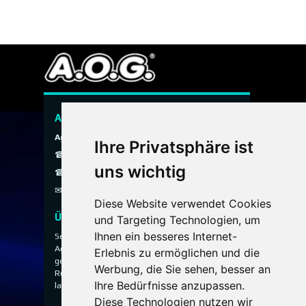
A.O.G. Hauspersonal Agentur
Agentur ohne Grenzen
Ihre Privatsphäre ist
☎ 089 / 299 900
uns wichtig
☎ 0800 / 40 200 30
✉
info@aog-online.de
Diese Website verwendet Cookies
Über uns
und Targeting Technologien, um
Ihnen ein besseres Internet-
Seit 1993 vermittelt die A.O.G. Hauspersonal
Agentur ausgewähltes Hauspersonal für
Erlebnis zu ermöglichen und die
gehobene Privathaushalte, Villen, Anwesen und
Werbung, die Sie sehen, besser an
Residenzen – diskret, persönlich und mit
Ihre Bedürfnisse anzupassen.
langjähriger Erfahrung.
Diese Technologien nutzen wir