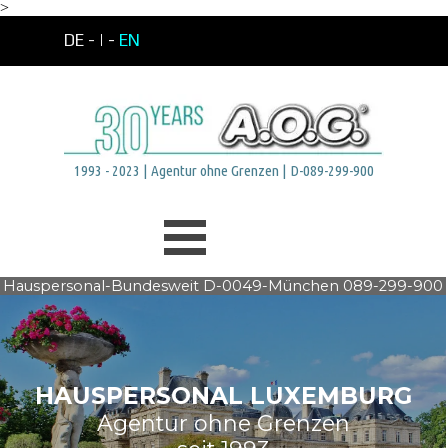
>
Direkt zum Seiteninhalt
DE -
| -
EN
1993 - 2023 | Agentur ohne Grenzen | D-089-299-900
Menü überspringen
Hauspersonal-Bundesweit D-0049-München 089-299-900
HAUSPERSONAL LUXEMBURG
Agentur ohne Grenzen