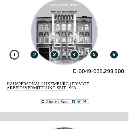
1
1
2
2
3
3
4
4
5
5
6
6
D-0049-089
.299.900
HAUSPERSONAL LUXEMBURG | PRIVATE
ARBEITSVERMITTLUNG SEIT 1993
220