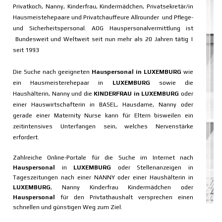
Privatkoch, Nanny, Kinderfrau, Kindermädchen, Privatsekretär/in
Hausmeistehepaare und Privatchauffeure Allrounder und Pflege-
und Sicherheitspersonal. AOG Hauspersonalvermittlung ist
Bundesweit und Weltweit seit nun mehr als 20 Jahren tätig |
seit 1993
Die Suche nach geeigneten
Hauspersonal in
LUXEMBURG
wie
ein Hausmeisterehepaar in
LUXEMBURG
sowie die
Haushälterin
,
Nanny
und die
KINDERFRAU in
LUXEMBURG
oder
einer Hauswirtschafterin in
BASEL
, Hausdame, Nanny oder
gerade einer Maternity Nurse kann für Eltern bisweilen ein
zeitintensives Unterfangen sein, welches Nervenstärke
erfordert.
Zahlreiche Online-Portale für die Suche im Internet nach
Hauspersonal
in
LUXEMBURG
oder Stellenanzeigen in
Tageszeitungen nach einer NANNY oder einer Haushälterin in
LUXEMBURG
,
Nanny Kinderfrau Kindermädchen oder
Hauspersonal
für den Privtathaushalt versprechen einen
schnellen und günstigen Weg zum Ziel.