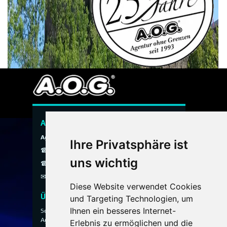
A.O.G. Hauspersonal Agentur
Agentur ohne Grenzen
Ihre Privatsphäre ist
☎ 089 / 299 900
uns wichtig
☎ 0800 / 40 200 30
✉
info@aog-online.de
Diese Website verwendet Cookies
Über uns
und Targeting Technologien, um
Ihnen ein besseres Internet-
Seit 1993 vermittelt die A.O.G. Hauspersonal
Agentur ausgewähltes Hauspersonal für
Erlebnis zu ermöglichen und die