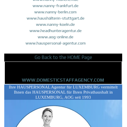
www.nanny-frankfurt.de
www.nanny-berlin.com
www.haushälterin-stuttgart.de
www.nanny-koeln.de
www.headhunteragentur.de
www.aog-online.de
www.hauspersonal-agentur.com
Go Back to the HOME Page
lets go to the english aog homepage
WWW.DOMESTICSTAFFAGENCY.COM
Ihre HAUSPERSONAL Agentur für LUXEMBURG vermittelt
Ihnen das HAUSPERSONAL für Ihren Privathaushalt in
LUXEMBURG, AOG seit 1993