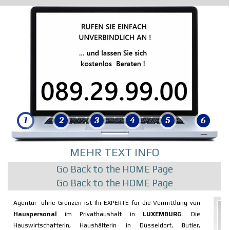
1
1
2
2
3
3
4
4
5
5
6
6
MEHR TEXT INFO
Go Back to the HOME Page
Go Back to the HOME Page
Agentur ohne Grenzen ist Ihr EXPERTE für die Vermittlung von
Hauspersonal
im Privathaushalt in
LUXEMBURG
. Die
Hauswirtschafterin, Haushälterin in Düsseldorf, Butler,